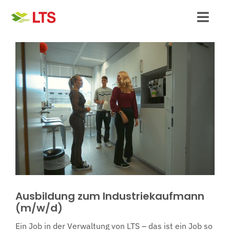
Skip
to
Toggl
content
Navig
Schüler:innen
Student:innen
Absolvent:innen & Berufserfahrene
Bewerbung & Hilfe
Unternehmen
Ausbildung zum Industriekaufmann
(m/w/d)
Ein Job in der Verwaltung von LTS – das ist ein Job so