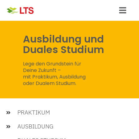
Skip
to
Toggl
content
Navig
Schüler:innen
Ausbildung und
Duales Studium
Student:innen
Lege den Grundstein für
Absolvent:innen & Berufserfahrene
Deine Zukunft –
mit Praktikum, Ausbildung
oder Dualem Studium.
Bewerbung & Hilfe
Unternehmen
PRAKTIKUM
AUSBILDUNG