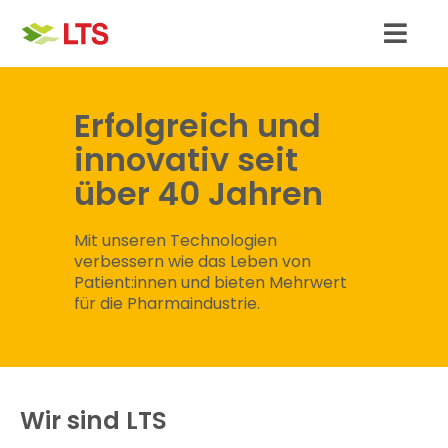
Skip
to
Toggl
content
Navig
Schüler:innen
Erfolgreich und
innovativ seit
Student:innen
über 40 Jahren
Absolvent:innen & Berufserfahrene
Mit unseren Technologien
verbessern wie das Leben von
Bewerbung & Hilfe
Patient:innen und bieten Mehrwert
für die Pharmaindustrie.
Unternehmen
Wir sind LTS