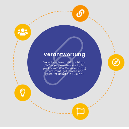
Verantwortung
Verantwortung heißt nicht nur
„Ja“ sagen, sondern auch „Ich
pack’s an!“ Wer Verantwortung
übernimmt, geht voran und
gestaltet damit die Zukunft!